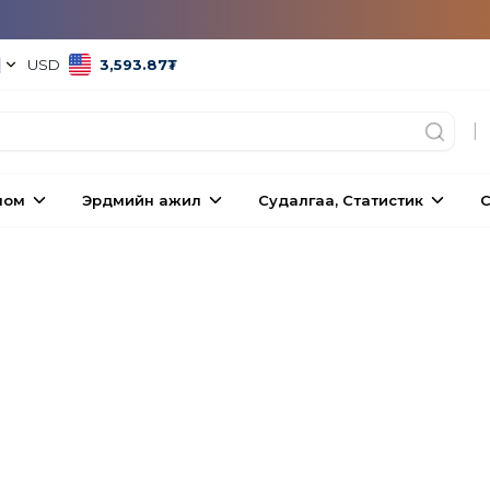
|
USD
3,593.87
₮
|
ном
Эрдмийн ажил
Судалгаа, Статистик
С