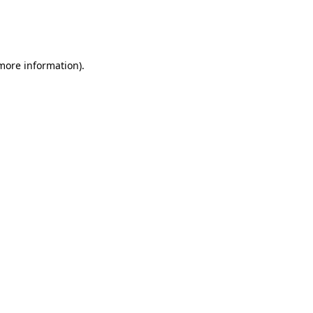
 more information)
.