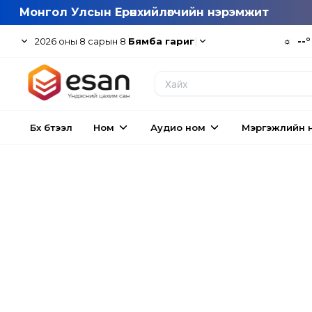
Монгол Улсын Ерөнхийлөгчийн нэрэмжит
|
☼
--°
2026
оны
8
сарын
8
Бямба гариг
Бүх бүтээл
Ном
Аудио ном
Мэргэжлийн 