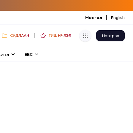
|
Монгол
English
|
Нэвтрэх
СУДЛААЧ
ГИШҮҮНЧЛЭЛ
Хуулбар шалгуур
этгүүл
ЕБС
Нэгдсэн сангаас шалгаж
хуулбарын түвшин тогтоох.
Толь бичиг
Монгол хэлний их тайлбар толиос
хайх.
Судлаачийн булан
Судалгааны тэмдэглэлээ хадгалах,
хуваалцах.
Гишүүнчлэл
Унших багц худалдан авах.