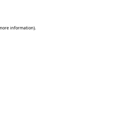
 more information)
.