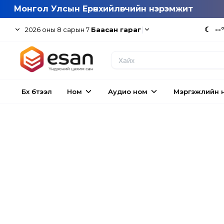
Монгол Улсын Ерөнхийлөгчийн нэрэмжит
|
☾
--
2026
оны
8
сарын
7
Баасан гараг
Бүх бүтээл
Ном
Аудио ном
Мэргэжлийн 