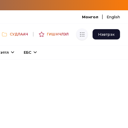
|
Монгол
English
|
Нэвтрэх
СУДЛААЧ
ГИШҮҮНЧЛЭЛ
Хуулбар шалгуур
этгүүл
ЕБС
Нэгдсэн сангаас шалгаж
хуулбарын түвшин тогтоох.
Толь бичиг
Монгол хэлний их тайлбар толиос
хайх.
Судлаачийн булан
Судалгааны тэмдэглэлээ хадгалах,
хуваалцах.
Гишүүнчлэл
Унших багц худалдан авах.