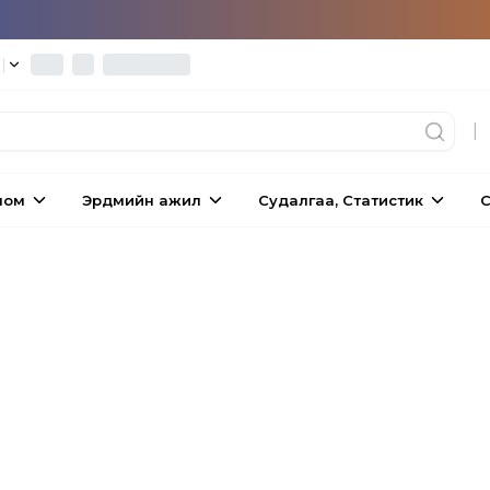
°
|
|
ном
Эрдмийн ажил
Судалгаа, Статистик
С