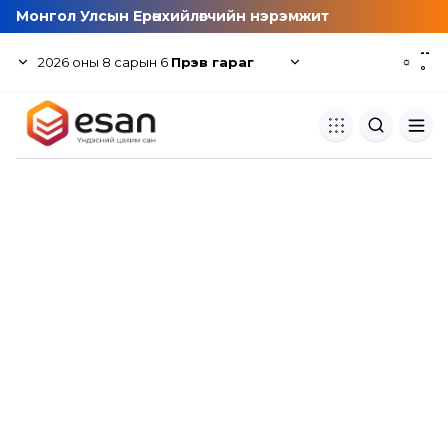
Монгол Улсын Ерөнхийлөгчийн нэрэмжит
--
2026
оны
8
сарын
6
Пүрэв гараг
☼
°
Хуулбар шалгуур
Нэгдсэн сангаас шалгаж
хуулбарын түвшин тогтоох.
Толь бичиг
Монгол хэлний их тайлбар тол
хайх.
Судлаачийн булан
Судалгааны тэмдэглэлээ хадгала
хуваалцах.
Гишүүнчлэл
Унших багц худалдан авах.