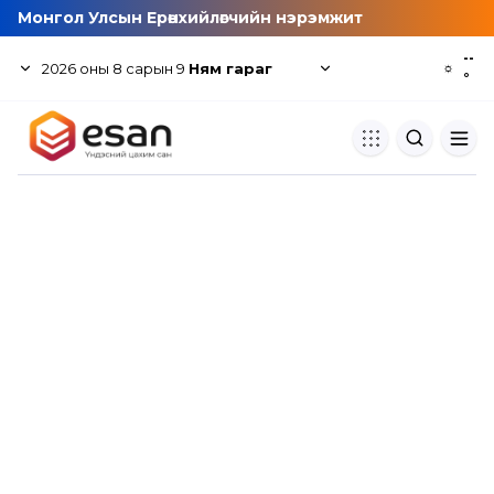
Монгол Улсын Ерөнхийлөгчийн нэрэмжит
--
2026
оны
8
сарын
9
Ням гараг
☼
°
Хуулбар шалгуур
Нэгдсэн сангаас шалгаж
хуулбарын түвшин тогтоох.
Толь бичиг
Монгол хэлний их тайлбар тол
хайх.
Судлаачийн булан
Судалгааны тэмдэглэлээ хадгала
хуваалцах.
Гишүүнчлэл
Унших багц худалдан авах.