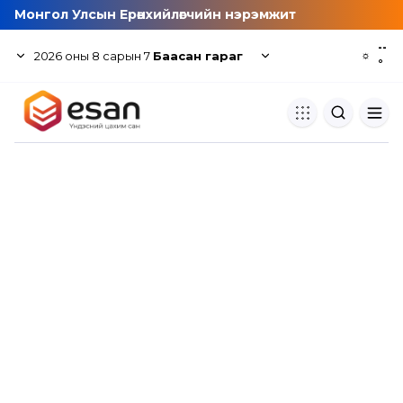
Монгол Улсын Ерөнхийлөгчийн нэрэмжит
--
2026
оны
8
сарын
7
Баасан гараг
☼
°
Хуулбар шалгуур
Нэгдсэн сангаас шалгаж
хуулбарын түвшин тогтоох.
Толь бичиг
Монгол хэлний их тайлбар тол
хайх.
Судлаачийн булан
Судалгааны тэмдэглэлээ хадгала
хуваалцах.
Гишүүнчлэл
Унших багц худалдан авах.