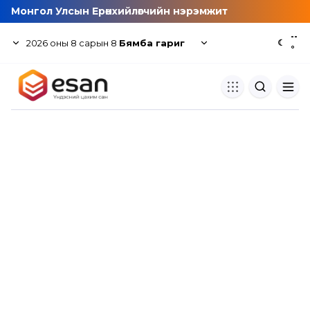
Монгол Улсын Ерөнхийлөгчийн нэрэмжит
--
2026
оны
8
сарын
8
Бямба гариг
☾
°
Хуулбар шалгуур
Нэгдсэн сангаас шалгаж
хуулбарын түвшин тогтоох.
Толь бичиг
Монгол хэлний их тайлбар тол
хайх.
Судлаачийн булан
Судалгааны тэмдэглэлээ хадгала
хуваалцах.
Гишүүнчлэл
Унших багц худалдан авах.