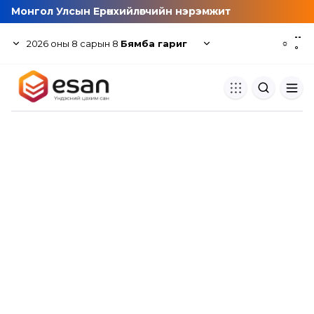
Монгол Улсын Ерөнхийлөгчийн нэрэмжит
--
2026
оны
8
сарын
8
Бямба гариг
☼
°
Хуулбар шалгуур
Нэгдсэн сангаас шалгаж
хуулбарын түвшин тогтоох.
Толь бичиг
Монгол хэлний их тайлбар тол
хайх.
Судлаачийн булан
Судалгааны тэмдэглэлээ хадгала
хуваалцах.
Гишүүнчлэл
Унших багц худалдан авах.