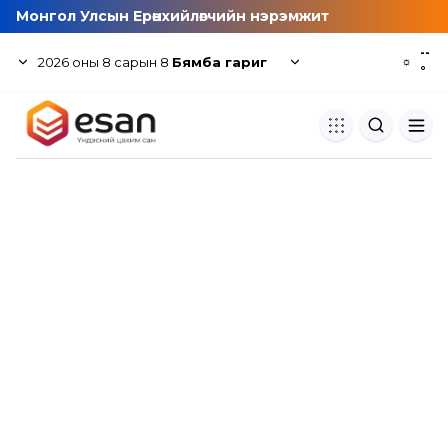
Монгол Улсын Ерөнхийлөгчийн нэрэмжит
--
2026
оны
8
сарын
8
Бямба гариг
☼
°
Хуулбар шалгуур
Нэгдсэн сангаас шалгаж
хуулбарын түвшин тогтоох.
Толь бичиг
Монгол хэлний их тайлбар тол
хайх.
Судлаачийн булан
Судалгааны тэмдэглэлээ хадгала
хуваалцах.
Гишүүнчлэл
Унших багц худалдан авах.