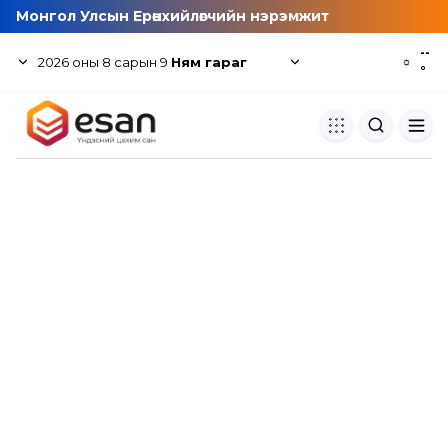
Монгол Улсын Ерөнхийлөгчийн нэрэмжит
--
2026
оны
8
сарын
9
Ням гараг
☼
°
Хуулбар шалгуур
Нэгдсэн сангаас шалгаж
хуулбарын түвшин тогтоох.
Толь бичиг
Монгол хэлний их тайлбар тол
хайх.
Судлаачийн булан
Судалгааны тэмдэглэлээ хадгала
хуваалцах.
Гишүүнчлэл
Унших багц худалдан авах.