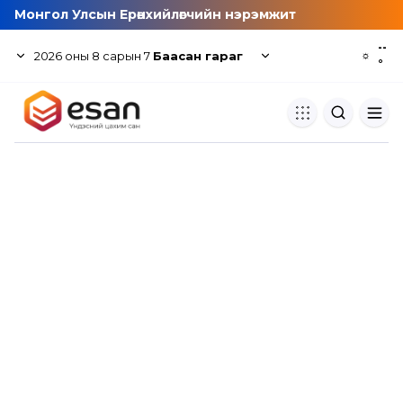
Монгол Улсын Ерөнхийлөгчийн нэрэмжит
--
2026
оны
8
сарын
7
Баасан гараг
☼
°
Хуулбар шалгуур
Нэгдсэн сангаас шалгаж
хуулбарын түвшин тогтоох.
Толь бичиг
Монгол хэлний их тайлбар тол
хайх.
Судлаачийн булан
Судалгааны тэмдэглэлээ хадгала
хуваалцах.
Гишүүнчлэл
Унших багц худалдан авах.