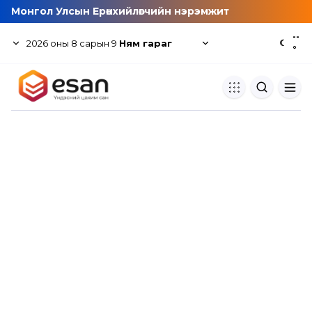
Монгол Улсын Ерөнхийлөгчийн нэрэмжит
--
2026
оны
8
сарын
9
Ням гараг
☾
°
Хуулбар шалгуур
Нэгдсэн сангаас шалгаж
хуулбарын түвшин тогтоох.
Толь бичиг
Монгол хэлний их тайлбар тол
хайх.
Судлаачийн булан
Судалгааны тэмдэглэлээ хадгала
хуваалцах.
Гишүүнчлэл
Унших багц худалдан авах.