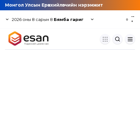
Монгол Улсын Ерөнхийлөгчийн нэрэмжит
--
2026
оны
8
сарын
8
Бямба гариг
☼
°
Хуулбар шалгуур
Нэгдсэн сангаас шалгаж
хуулбарын түвшин тогтоох.
Толь бичиг
Монгол хэлний их тайлбар тол
хайх.
Судлаачийн булан
Судалгааны тэмдэглэлээ хадгала
хуваалцах.
Гишүүнчлэл
Унших багц худалдан авах.