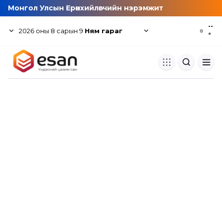
Монгол Улсын Ерөнхийлөгчийн нэрэмжит
--
2026
оны
8
сарын
9
Ням гараг
☼
°
Хуулбар шалгуур
Нэгдсэн сангаас шалгаж
хуулбарын түвшин тогтоох.
Толь бичиг
Монгол хэлний их тайлбар тол
хайх.
Судлаачийн булан
Судалгааны тэмдэглэлээ хадгала
хуваалцах.
Гишүүнчлэл
Унших багц худалдан авах.