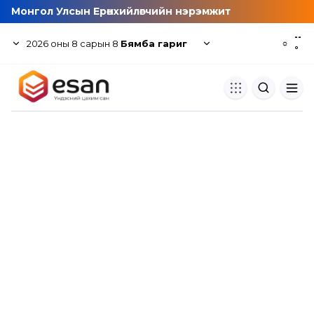
Монгол Улсын Ерөнхийлөгчийн нэрэмжит
--
2026
оны
8
сарын
8
Бямба гариг
☼
°
Хуулбар шалгуур
Нэгдсэн сангаас шалгаж
хуулбарын түвшин тогтоох.
Толь бичиг
Монгол хэлний их тайлбар тол
хайх.
Судлаачийн булан
Судалгааны тэмдэглэлээ хадгала
хуваалцах.
Гишүүнчлэл
Унших багц худалдан авах.