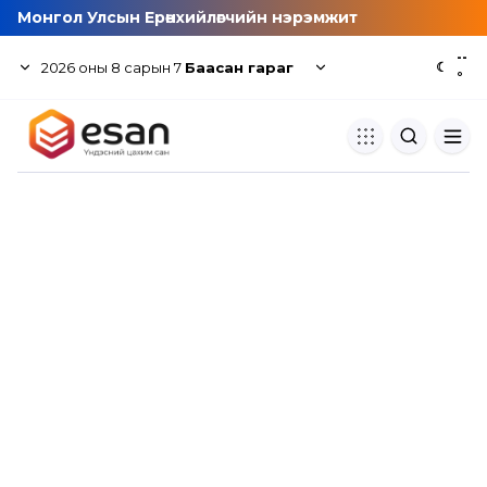
Монгол Улсын Ерөнхийлөгчийн нэрэмжит
--
2026
оны
8
сарын
7
Баасан гараг
☾
°
Хуулбар шалгуур
Нэгдсэн сангаас шалгаж
хуулбарын түвшин тогтоох.
Толь бичиг
Монгол хэлний их тайлбар тол
хайх.
Судлаачийн булан
Судалгааны тэмдэглэлээ хадгала
хуваалцах.
Гишүүнчлэл
Унших багц худалдан авах.