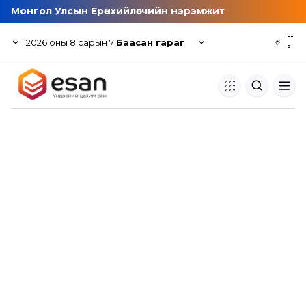
Монгол Улсын Ерөнхийлөгчийн нэрэмжит
--
2026
оны
8
сарын
7
Баасан гараг
☼
°
Хуулбар шалгуур
Нэгдсэн сангаас шалгаж
хуулбарын түвшин тогтоох.
Толь бичиг
Монгол хэлний их тайлбар тол
хайх.
Судлаачийн булан
Судалгааны тэмдэглэлээ хадгала
хуваалцах.
Гишүүнчлэл
Унших багц худалдан авах.