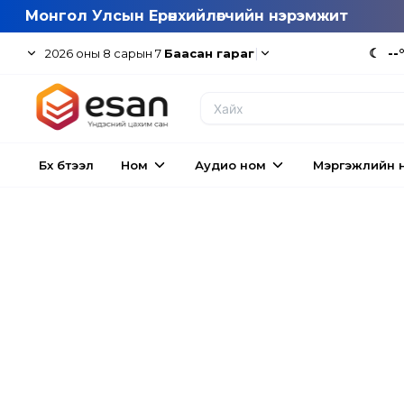
Монгол Улсын Ерөнхийлөгчийн нэрэмжит
|
☾
--
2026
оны
8
сарын
7
Баасан гараг
Бүх бүтээл
Ном
Аудио ном
Мэргэжлийн 