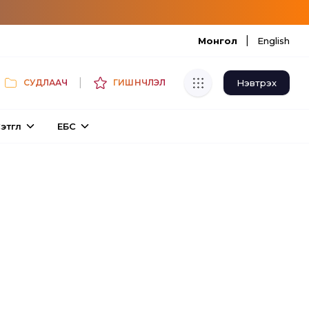
|
Монгол
English
|
Нэвтрэх
СУДЛААЧ
ГИШҮҮНЧЛЭЛ
Хуулбар шалгуур
этгүүл
ЕБС
Нэгдсэн сангаас шалгаж
хуулбарын түвшин тогтоох.
Толь бичиг
Монгол хэлний их тайлбар толиос
хайх.
Судлаачийн булан
Судалгааны тэмдэглэлээ хадгалах,
хуваалцах.
Гишүүнчлэл
Унших багц худалдан авах.