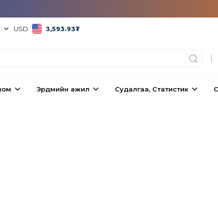
°
|
USD
3,593.93
₮
|
ном
Эрдмийн ажил
Судалгаа, Статистик
С