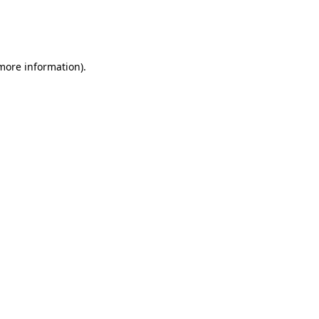
 more information)
.