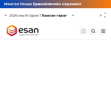
Монгол Улсын Ерөнхийлөгчийн нэрэмжит
--
2026
оны
8
сарын
7
Баасан гараг
☼
°
Хуулбар шалгуур
Нэгдсэн сангаас шалгаж
хуулбарын түвшин тогтоох.
Толь бичиг
Монгол хэлний их тайлбар тол
хайх.
Судлаачийн булан
Судалгааны тэмдэглэлээ хадгала
хуваалцах.
Гишүүнчлэл
Унших багц худалдан авах.