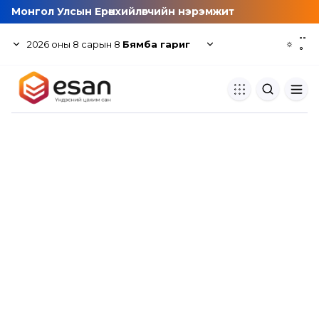
Монгол Улсын Ерөнхийлөгчийн нэрэмжит
--
2026
оны
8
сарын
8
Бямба гариг
☼
°
Хуулбар шалгуур
Нэгдсэн сангаас шалгаж
хуулбарын түвшин тогтоох.
Толь бичиг
Монгол хэлний их тайлбар тол
хайх.
Судлаачийн булан
Судалгааны тэмдэглэлээ хадгала
хуваалцах.
Гишүүнчлэл
Унших багц худалдан авах.