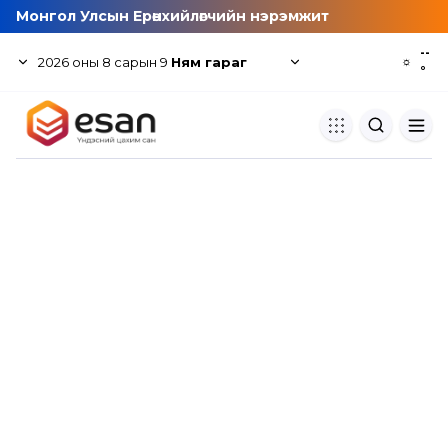
Монгол Улсын Ерөнхийлөгчийн нэрэмжит
--
2026
оны
8
сарын
9
Ням гараг
☼
°
Хуулбар шалгуур
Нэгдсэн сангаас шалгаж
хуулбарын түвшин тогтоох.
Толь бичиг
Монгол хэлний их тайлбар тол
хайх.
Судлаачийн булан
Судалгааны тэмдэглэлээ хадгала
хуваалцах.
Гишүүнчлэл
Унших багц худалдан авах.