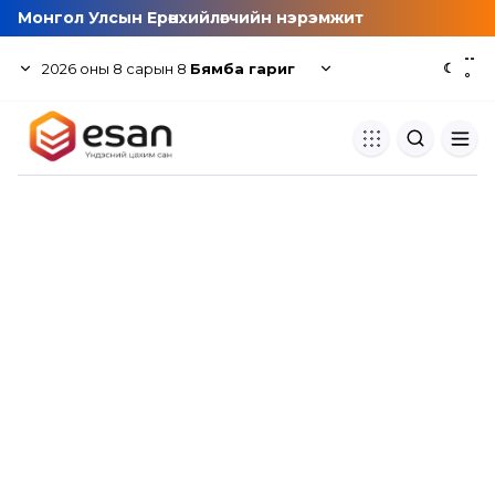
Монгол Улсын Ерөнхийлөгчийн нэрэмжит
--
2026
оны
8
сарын
8
Бямба гариг
☾
°
Хуулбар шалгуур
Нэгдсэн сангаас шалгаж
хуулбарын түвшин тогтоох.
Толь бичиг
Монгол хэлний их тайлбар тол
хайх.
Судлаачийн булан
Судалгааны тэмдэглэлээ хадгала
хуваалцах.
Гишүүнчлэл
Унших багц худалдан авах.