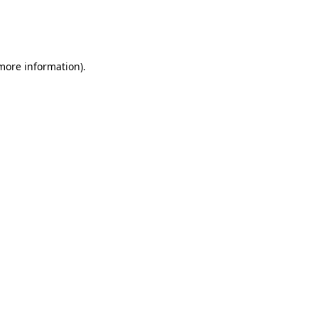
 more information)
.