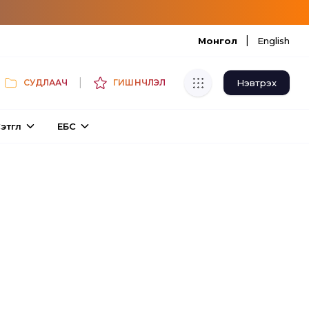
|
Монгол
English
|
Нэвтрэх
СУДЛААЧ
ГИШҮҮНЧЛЭЛ
Хуулбар шалгуур
этгүүл
ЕБС
Нэгдсэн сангаас шалгаж
хуулбарын түвшин тогтоох.
Толь бичиг
Монгол хэлний их тайлбар толиос
хайх.
Судлаачийн булан
Судалгааны тэмдэглэлээ хадгалах,
хуваалцах.
Гишүүнчлэл
Унших багц худалдан авах.