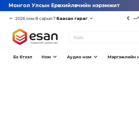
Монгол Улсын Ерөнхийлөгчийн нэрэмжит
|
☾
--
2026
оны
8
сарын
7
Баасан гараг
Бүх бүтээл
Ном
Аудио ном
Мэргэжлийн 