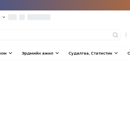
°
|
|
ном
Эрдмийн ажил
Судалгаа, Статистик
С