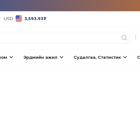
USD
3,593.93
₮
|
ном
Эрдмийн ажил
Судалгаа, Статистик
С