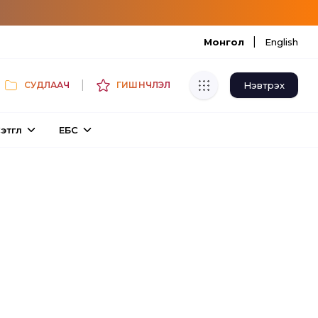
|
Монгол
English
|
Нэвтрэх
СУДЛААЧ
ГИШҮҮНЧЛЭЛ
Хуулбар шалгуур
этгүүл
ЕБС
Нэгдсэн сангаас шалгаж
хуулбарын түвшин тогтоох.
Толь бичиг
Монгол хэлний их тайлбар толиос
хайх.
Судлаачийн булан
Судалгааны тэмдэглэлээ хадгалах,
хуваалцах.
Гишүүнчлэл
Унших багц худалдан авах.