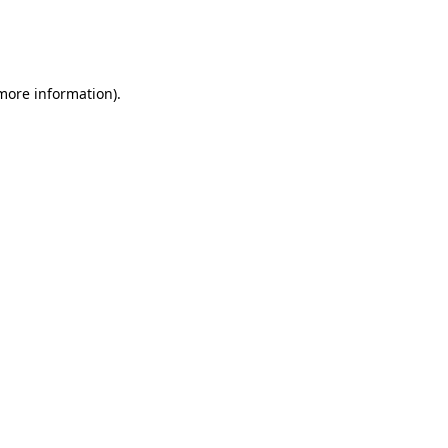
 more information)
.