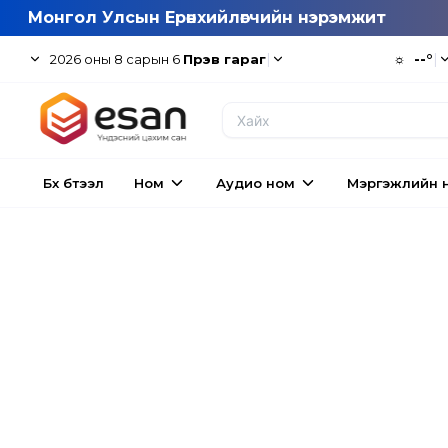
Монгол Улсын Ерөнхийлөгчийн нэрэмжит
|
☼
--°
|
2026
оны
8
сарын
6
Пүрэв гараг
Бүх бүтээл
Ном
Аудио ном
Мэргэжлийн 