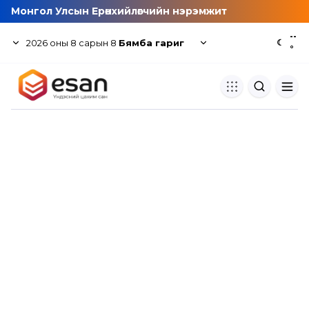
Монгол Улсын Ерөнхийлөгчийн нэрэмжит
--
2026
оны
8
сарын
8
Бямба гариг
☾
°
Хуулбар шалгуур
Нэгдсэн сангаас шалгаж
хуулбарын түвшин тогтоох.
Толь бичиг
Монгол хэлний их тайлбар тол
хайх.
Судлаачийн булан
Судалгааны тэмдэглэлээ хадгала
хуваалцах.
Гишүүнчлэл
Унших багц худалдан авах.