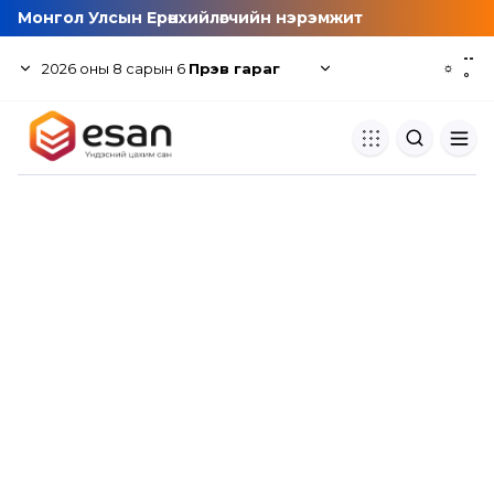
Монгол Улсын Ерөнхийлөгчийн нэрэмжит
--
2026
оны
8
сарын
6
Пүрэв гараг
☼
°
Хуулбар шалгуур
Нэгдсэн сангаас шалгаж
хуулбарын түвшин тогтоох.
Толь бичиг
Монгол хэлний их тайлбар тол
хайх.
Судлаачийн булан
Судалгааны тэмдэглэлээ хадгала
хуваалцах.
Гишүүнчлэл
Унших багц худалдан авах.