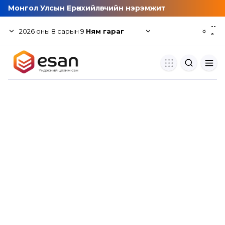
Монгол Улсын Ерөнхийлөгчийн нэрэмжит
--
2026
оны
8
сарын
9
Ням гараг
☼
°
Хуулбар шалгуур
Нэгдсэн сангаас шалгаж
хуулбарын түвшин тогтоох.
Толь бичиг
Монгол хэлний их тайлбар тол
хайх.
Судлаачийн булан
Судалгааны тэмдэглэлээ хадгала
хуваалцах.
Гишүүнчлэл
Унших багц худалдан авах.