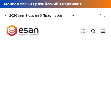
Монгол Улсын Ерөнхийлөгчийн нэрэмжит
--
2026
оны
8
сарын
6
Пүрэв гараг
☾
°
Хуулбар шалгуур
Нэгдсэн сангаас шалгаж
хуулбарын түвшин тогтоох.
Толь бичиг
Монгол хэлний их тайлбар тол
хайх.
Судлаачийн булан
Судалгааны тэмдэглэлээ хадгала
хуваалцах.
Гишүүнчлэл
Унших багц худалдан авах.