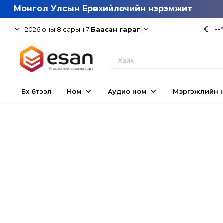
Монгол Улсын Ерөнхийлөгчийн нэрэмжит
|
☾
--
2026
оны
8
сарын
7
Баасан гараг
Бүх бүтээл
Ном
Аудио ном
Мэргэжлийн 