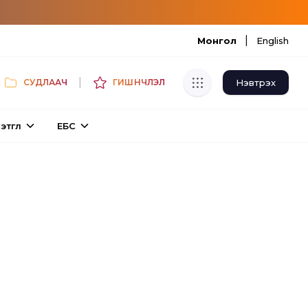
|
Монгол
English
|
Нэвтрэх
СУДЛААЧ
ГИШҮҮНЧЛЭЛ
Хуулбар шалгуур
этгүүл
ЕБС
Нэгдсэн сангаас шалгаж
хуулбарын түвшин тогтоох.
Толь бичиг
Монгол хэлний их тайлбар толиос
хайх.
Судлаачийн булан
Судалгааны тэмдэглэлээ хадгалах,
хуваалцах.
Гишүүнчлэл
Унших багц худалдан авах.