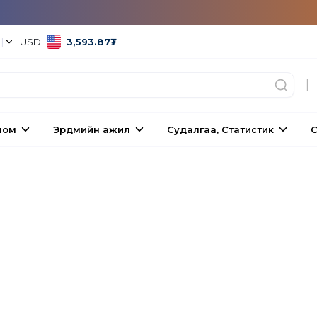
°
|
USD
3,593.87
₮
|
ном
Эрдмийн ажил
Судалгаа, Статистик
С