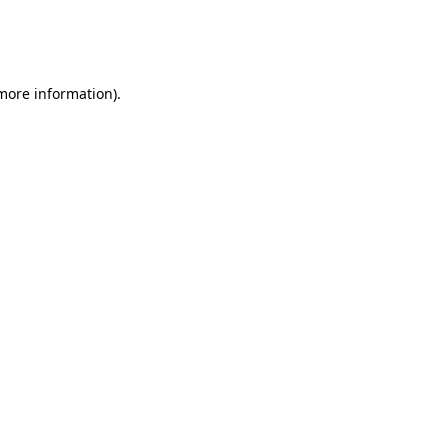
 more information)
.