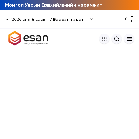
Монгол Улсын Ерөнхийлөгчийн нэрэмжит
--
2026
оны
8
сарын
7
Баасан гараг
☾
°
Хуулбар шалгуур
Нэгдсэн сангаас шалгаж
хуулбарын түвшин тогтоох.
Толь бичиг
Монгол хэлний их тайлбар тол
хайх.
Судлаачийн булан
Судалгааны тэмдэглэлээ хадгала
хуваалцах.
Гишүүнчлэл
Унших багц худалдан авах.