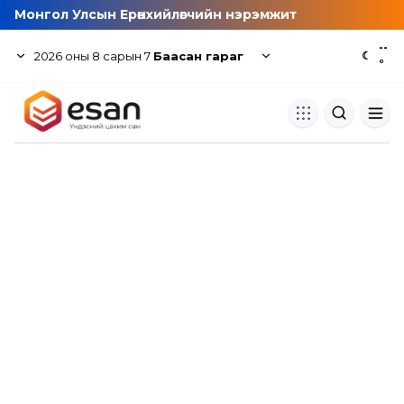
Монгол Улсын Ерөнхийлөгчийн нэрэмжит
--
2026
оны
8
сарын
7
Баасан гараг
☾
°
Хуулбар шалгуур
Нэгдсэн сангаас шалгаж
хуулбарын түвшин тогтоох.
Толь бичиг
Монгол хэлний их тайлбар тол
хайх.
Судлаачийн булан
Судалгааны тэмдэглэлээ хадгала
хуваалцах.
Гишүүнчлэл
Унших багц худалдан авах.