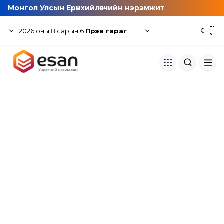
Монгол Улсын Ерөнхийлөгчийн нэрэмжит
--
2026
оны
8
сарын
6
Пүрэв гараг
☾
°
Хуулбар шалгуур
Нэгдсэн сангаас шалгаж
хуулбарын түвшин тогтоох.
Толь бичиг
Монгол хэлний их тайлбар тол
хайх.
Судлаачийн булан
Судалгааны тэмдэглэлээ хадгала
хуваалцах.
Гишүүнчлэл
Унших багц худалдан авах.