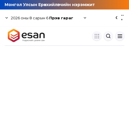
Монгол Улсын Ерөнхийлөгчийн нэрэмжит
--
2026
оны
8
сарын
6
Пүрэв гараг
☾
°
Хуулбар шалгуур
Нэгдсэн сангаас шалгаж
хуулбарын түвшин тогтоох.
Толь бичиг
Монгол хэлний их тайлбар тол
хайх.
Судлаачийн булан
Судалгааны тэмдэглэлээ хадгала
хуваалцах.
Гишүүнчлэл
Унших багц худалдан авах.