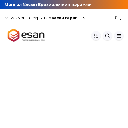
Монгол Улсын Ерөнхийлөгчийн нэрэмжит
--
2026
оны
8
сарын
7
Баасан гараг
☾
°
Хуулбар шалгуур
Нэгдсэн сангаас шалгаж
хуулбарын түвшин тогтоох.
Толь бичиг
Монгол хэлний их тайлбар тол
хайх.
Судлаачийн булан
Судалгааны тэмдэглэлээ хадгала
хуваалцах.
Гишүүнчлэл
Унших багц худалдан авах.