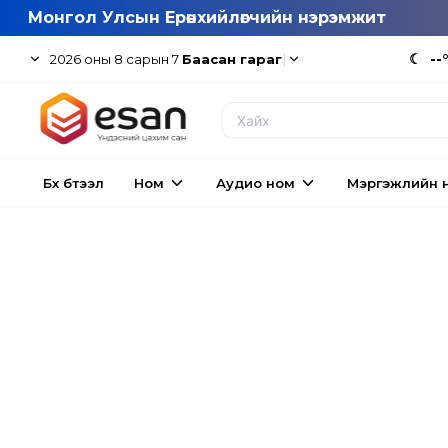
Монгол Улсын Ерөнхийлөгчийн нэрэмжит
|
☾
--
2026
оны
8
сарын
7
Баасан гараг
Бүх бүтээл
Ном
Аудио ном
Мэргэжлийн 