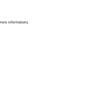
 more information)
.