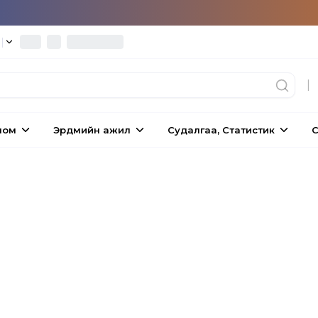
°
|
|
ном
Эрдмийн ажил
Судалгаа, Статистик
С