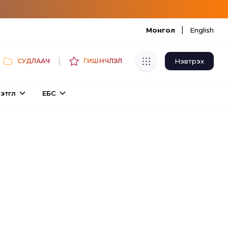
|
Монгол
English
|
Нэвтрэх
СУДЛААЧ
ГИШҮҮНЧЛЭЛ
Хуулбар шалгуур
этгүүл
ЕБС
Нэгдсэн сангаас шалгаж
хуулбарын түвшин тогтоох.
Толь бичиг
Монгол хэлний их тайлбар толиос
хайх.
Судлаачийн булан
Судалгааны тэмдэглэлээ хадгалах,
хуваалцах.
Гишүүнчлэл
Унших багц худалдан авах.