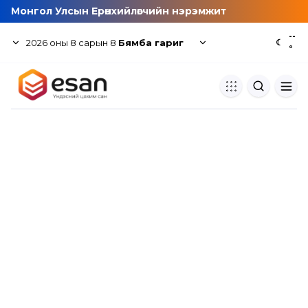
Монгол Улсын Ерөнхийлөгчийн нэрэмжит
--
2026
оны
8
сарын
8
Бямба гариг
☾
°
Хуулбар шалгуур
Нэгдсэн сангаас шалгаж
хуулбарын түвшин тогтоох.
Толь бичиг
Монгол хэлний их тайлбар тол
хайх.
Судлаачийн булан
Судалгааны тэмдэглэлээ хадгала
хуваалцах.
Гишүүнчлэл
Унших багц худалдан авах.