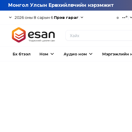
Монгол Улсын Ерөнхийлөгчийн нэрэмжит
|
☼
--°
|
2026
оны
8
сарын
6
Пүрэв гараг
Бүх бүтээл
Ном
Аудио ном
Мэргэжлийн 