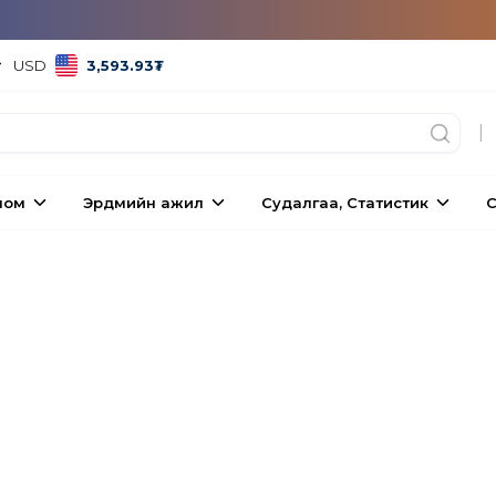
USD
3,593.93
₮
|
ном
Эрдмийн ажил
Судалгаа, Статистик
С