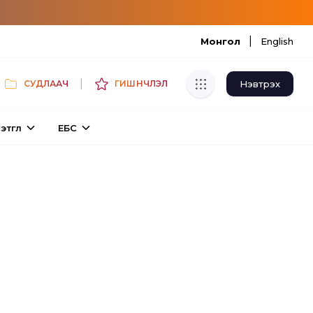
|
Монгол
English
|
Нэвтрэх
СУДЛААЧ
ГИШҮҮНЧЛЭЛ
Хуулбар шалгуур
этгүүл
ЕБС
Нэгдсэн сангаас шалгаж
хуулбарын түвшин тогтоох.
Толь бичиг
Монгол хэлний их тайлбар толиос
хайх.
Судлаачийн булан
Судалгааны тэмдэглэлээ хадгалах,
хуваалцах.
Гишүүнчлэл
Унших багц худалдан авах.