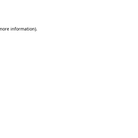
 more information)
.