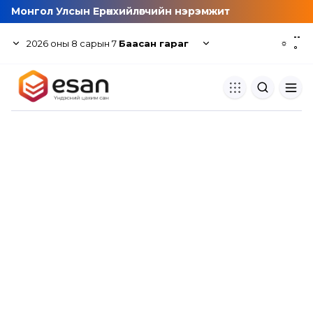
Монгол Улсын Ерөнхийлөгчийн нэрэмжит
--
2026
оны
8
сарын
7
Баасан гараг
☼
°
Хуулбар шалгуур
Нэгдсэн сангаас шалгаж
хуулбарын түвшин тогтоох.
Толь бичиг
Монгол хэлний их тайлбар тол
хайх.
Судлаачийн булан
Судалгааны тэмдэглэлээ хадгала
хуваалцах.
Гишүүнчлэл
Унших багц худалдан авах.