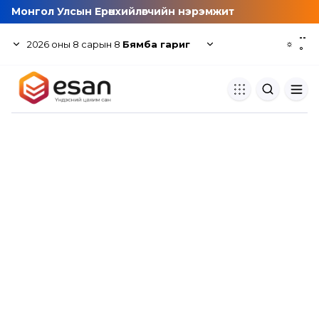
Монгол Улсын Ерөнхийлөгчийн нэрэмжит
--
2026
оны
8
сарын
8
Бямба гариг
☼
°
Хуулбар шалгуур
Нэгдсэн сангаас шалгаж
хуулбарын түвшин тогтоох.
Толь бичиг
Монгол хэлний их тайлбар тол
хайх.
Судлаачийн булан
Судалгааны тэмдэглэлээ хадгала
хуваалцах.
Гишүүнчлэл
Унших багц худалдан авах.