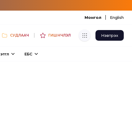
|
Монгол
English
|
Нэвтрэх
СУДЛААЧ
ГИШҮҮНЧЛЭЛ
Хуулбар шалгуур
этгүүл
ЕБС
Нэгдсэн сангаас шалгаж
хуулбарын түвшин тогтоох.
Толь бичиг
Монгол хэлний их тайлбар толиос
хайх.
Судлаачийн булан
Судалгааны тэмдэглэлээ хадгалах,
хуваалцах.
Гишүүнчлэл
Унших багц худалдан авах.