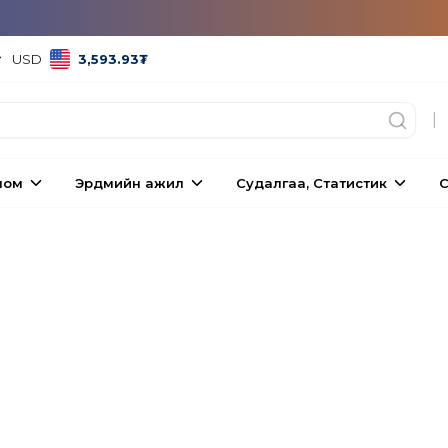
USD
3,593.93
₮
|
ном
Эрдмийн ажил
Судалгаа, Статистик
С