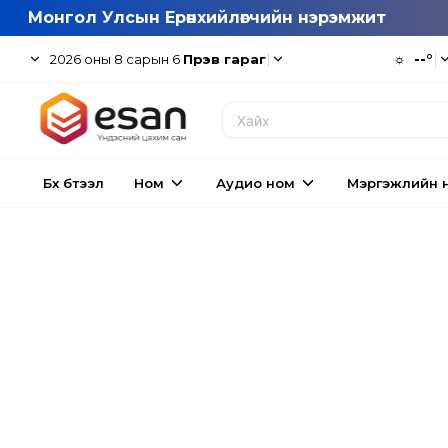
Монгол Улсын Ерөнхийлөгчийн нэрэмжит
|
☼
--°
|
2026
оны
8
сарын
6
Пүрэв гараг
Бүх бүтээл
Ном
Аудио ном
Мэргэжлийн 