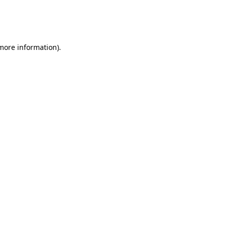
 more information)
.