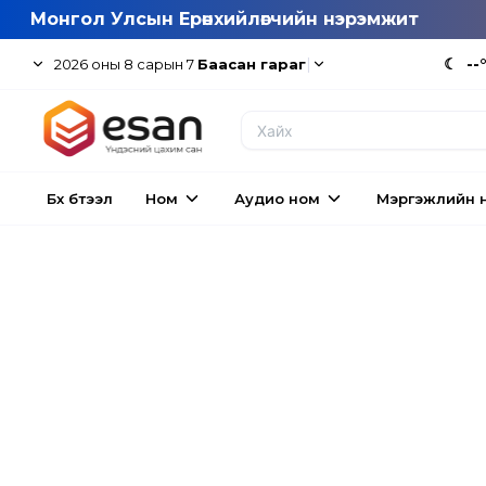
Монгол Улсын Ерөнхийлөгчийн нэрэмжит
|
☾
--
2026
оны
8
сарын
7
Баасан гараг
Бүх бүтээл
Ном
Аудио ном
Мэргэжлийн 