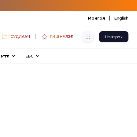
|
Монгол
English
|
Нэвтрэх
СУДЛААЧ
ГИШҮҮНЧЛЭЛ
Хуулбар шалгуур
этгүүл
ЕБС
Нэгдсэн сангаас шалгаж
хуулбарын түвшин тогтоох.
Толь бичиг
Монгол хэлний их тайлбар толиос
хайх.
Судлаачийн булан
Судалгааны тэмдэглэлээ хадгалах,
хуваалцах.
Гишүүнчлэл
Унших багц худалдан авах.