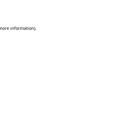
 more information)
.