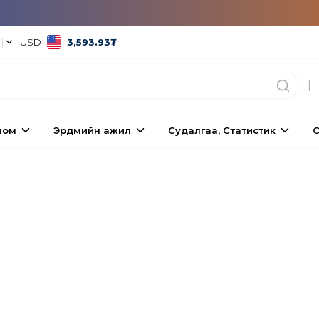
°
|
USD
3,593.93
₮
|
ном
Эрдмийн ажил
Судалгаа, Статистик
С