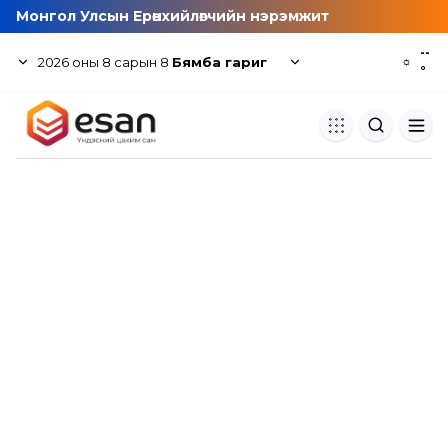
Монгол Улсын Ерөнхийлөгчийн нэрэмжит
--
2026
оны
8
сарын
8
Бямба гариг
☼
°
Хуулбар шалгуур
Нэгдсэн сангаас шалгаж
хуулбарын түвшин тогтоох.
Толь бичиг
Монгол хэлний их тайлбар тол
хайх.
Судлаачийн булан
Судалгааны тэмдэглэлээ хадгала
хуваалцах.
Гишүүнчлэл
Унших багц худалдан авах.