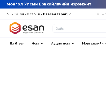
Монгол Улсын Ерөнхийлөгчийн нэрэмжит
|
☼
--
2026
оны
8
сарын
7
Баасан гараг
Бүх бүтээл
Ном
Аудио ном
Мэргэжлийн 