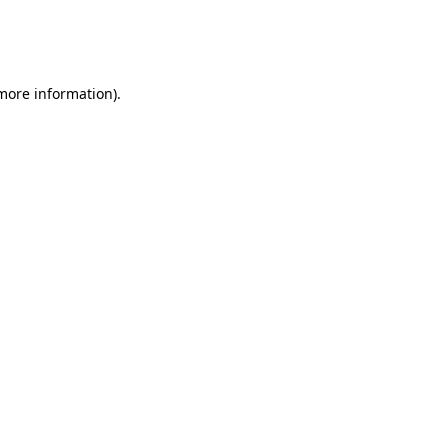
 more information)
.