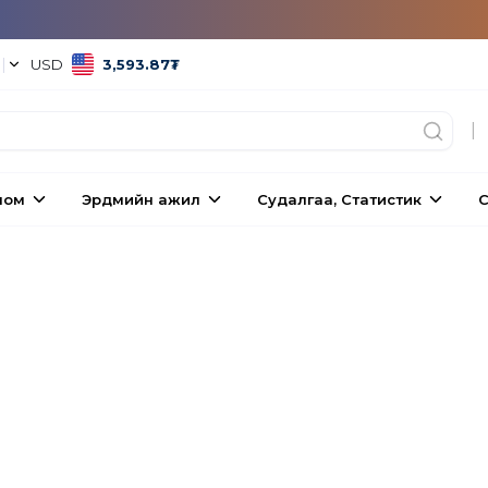
°
|
USD
3,593.87
₮
|
ном
Эрдмийн ажил
Судалгаа, Статистик
С