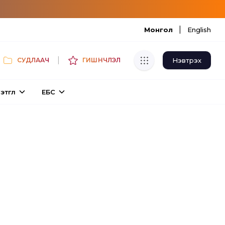
|
Монгол
English
|
Нэвтрэх
СУДЛААЧ
ГИШҮҮНЧЛЭЛ
Хуулбар шалгуур
этгүүл
ЕБС
Нэгдсэн сангаас шалгаж
хуулбарын түвшин тогтоох.
Толь бичиг
Монгол хэлний их тайлбар толиос
хайх.
Судлаачийн булан
Судалгааны тэмдэглэлээ хадгалах,
хуваалцах.
Гишүүнчлэл
Унших багц худалдан авах.