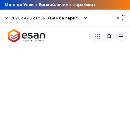
Монгол Улсын Ерөнхийлөгчийн нэрэмжит
--
2026
оны
8
сарын
8
Бямба гариг
☼
°
Хуулбар шалгуур
Нэгдсэн сангаас шалгаж
хуулбарын түвшин тогтоох.
Толь бичиг
Монгол хэлний их тайлбар тол
хайх.
Судлаачийн булан
Судалгааны тэмдэглэлээ хадгала
хуваалцах.
Гишүүнчлэл
Унших багц худалдан авах.