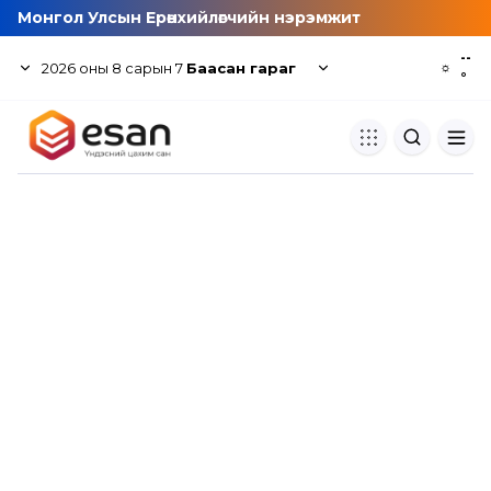
Монгол Улсын Ерөнхийлөгчийн нэрэмжит
--
2026
оны
8
сарын
7
Баасан гараг
☼
°
Хуулбар шалгуур
Нэгдсэн сангаас шалгаж
хуулбарын түвшин тогтоох.
Толь бичиг
Монгол хэлний их тайлбар тол
хайх.
Судлаачийн булан
Судалгааны тэмдэглэлээ хадгала
хуваалцах.
Гишүүнчлэл
Унших багц худалдан авах.