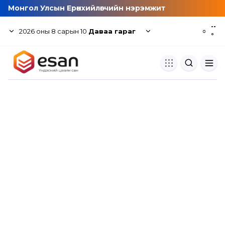
Монгол Улсын Ерөнхийлөгчийн нэрэмжит
--
2026
оны
8
сарын
10
Даваа гараг
☼
°
Хуулбар шалгуур
Нэгдсэн сангаас шалгаж
хуулбарын түвшин тогтоох.
Толь бичиг
Монгол хэлний их тайлбар тол
хайх.
Судлаачийн булан
Судалгааны тэмдэглэлээ хадгала
хуваалцах.
Гишүүнчлэл
Унших багц худалдан авах.