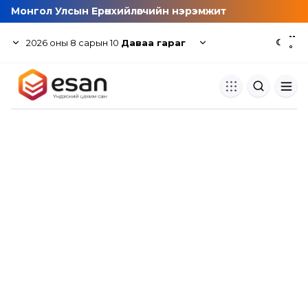
Монгол Улсын Ерөнхийлөгчийн нэрэмжит
--
2026
оны
8
сарын
10
Даваа гараг
☾
°
Хуулбар шалгуур
Нэгдсэн сангаас шалгаж
хуулбарын түвшин тогтоох.
Толь бичиг
Монгол хэлний их тайлбар тол
хайх.
Судлаачийн булан
Судалгааны тэмдэглэлээ хадгала
хуваалцах.
Гишүүнчлэл
Унших багц худалдан авах.