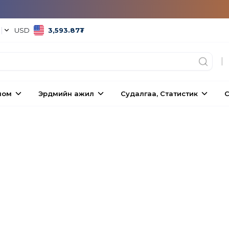
°
|
USD
3,593.87
₮
|
ном
Эрдмийн ажил
Судалгаа, Статистик
С