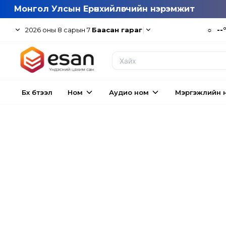
Монгол Улсын Ерөнхийлөгчийн нэрэмжит
|
☼
--
2026
оны
8
сарын
7
Баасан гараг
Бүх бүтээл
Ном
Аудио ном
Мэргэжлийн 