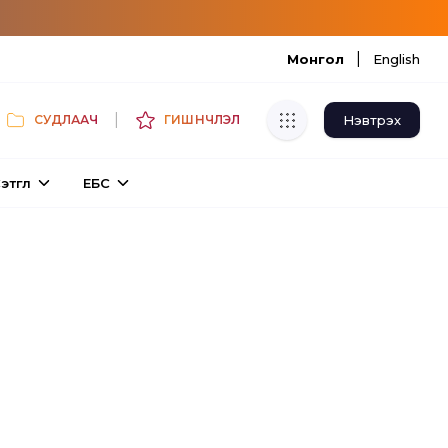
|
Монгол
English
|
Нэвтрэх
СУДЛААЧ
ГИШҮҮНЧЛЭЛ
Хуулбар шалгуур
этгүүл
ЕБС
Нэгдсэн сангаас шалгаж
хуулбарын түвшин тогтоох.
Толь бичиг
Монгол хэлний их тайлбар толиос
хайх.
Судлаачийн булан
Судалгааны тэмдэглэлээ хадгалах,
хуваалцах.
Гишүүнчлэл
Унших багц худалдан авах.