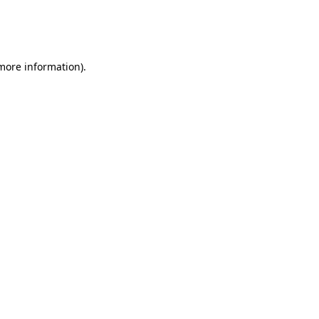
 more information)
.