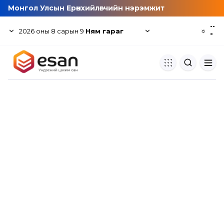
Монгол Улсын Ерөнхийлөгчийн нэрэмжит
--
2026
оны
8
сарын
9
Ням гараг
☼
°
Хуулбар шалгуур
Нэгдсэн сангаас шалгаж
хуулбарын түвшин тогтоох.
Толь бичиг
Монгол хэлний их тайлбар тол
хайх.
Судлаачийн булан
Судалгааны тэмдэглэлээ хадгала
хуваалцах.
Гишүүнчлэл
Унших багц худалдан авах.