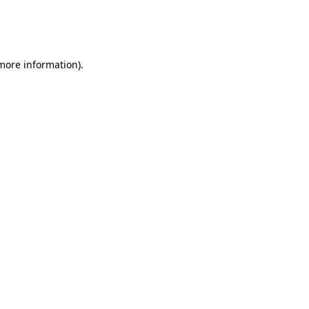
 more information)
.