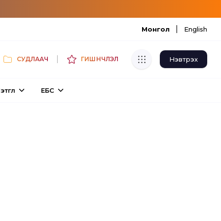
|
Монгол
English
|
Нэвтрэх
СУДЛААЧ
ГИШҮҮНЧЛЭЛ
Хуулбар шалгуур
этгүүл
ЕБС
Нэгдсэн сангаас шалгаж
хуулбарын түвшин тогтоох.
Толь бичиг
Монгол хэлний их тайлбар толиос
хайх.
Судлаачийн булан
Судалгааны тэмдэглэлээ хадгалах,
хуваалцах.
Гишүүнчлэл
Унших багц худалдан авах.