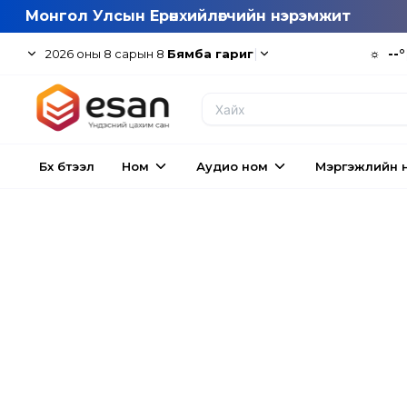
Монгол Улсын Ерөнхийлөгчийн нэрэмжит
|
☼
--°
2026
оны
8
сарын
8
Бямба гариг
Бүх бүтээл
Ном
Аудио ном
Мэргэжлийн 