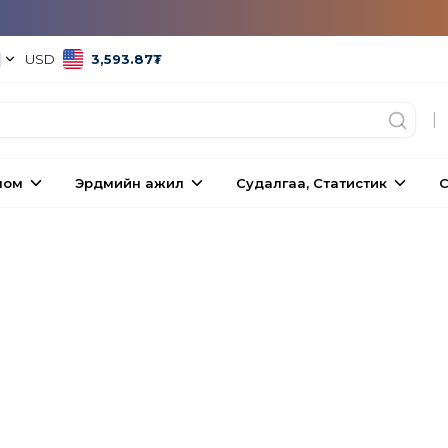
|
USD
3,593.87
₮
|
ном
Эрдмийн ажил
Судалгаа, Статистик
С