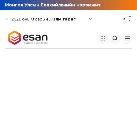
Монгол Улсын Ерөнхийлөгчийн нэрэмжит
--
2026
оны
8
сарын
9
Ням гараг
☼
°
Хуулбар шалгуур
Нэгдсэн сангаас шалгаж
хуулбарын түвшин тогтоох.
Толь бичиг
Монгол хэлний их тайлбар тол
хайх.
Судлаачийн булан
Судалгааны тэмдэглэлээ хадгала
хуваалцах.
Гишүүнчлэл
Унших багц худалдан авах.